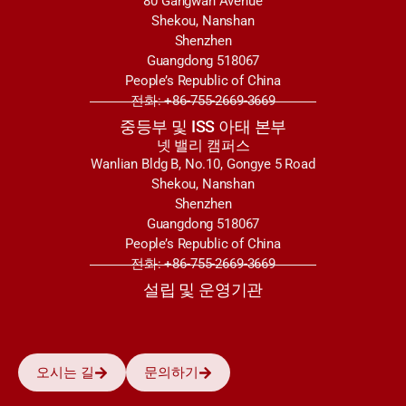
80 Gangwan Avenue
Shekou, Nanshan
Shenzhen
Guangdong 518067
People’s Republic of China
전화: +86-755-2669-3669
중등부 및 ISS 아태 본부
넷 밸리 캠퍼스
Wanlian Bldg B, No.10, Gongye 5 Road
Shekou, Nanshan
Shenzhen
Guangdong 518067
People’s Republic of China
전화: +86-755-2669-3669
설립 및 운영기관
오시는 길
문의하기